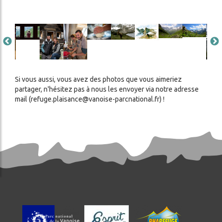
age
Image
Image
Image
Image
Image
Image
Image
Image
Ima
Si vous aussi, vous avez des photos que vous aimeriez
partager, n'hésitez pas à nous les envoyer via notre adresse
mail (refuge.plaisance@vanoise-parcnational.fr) !