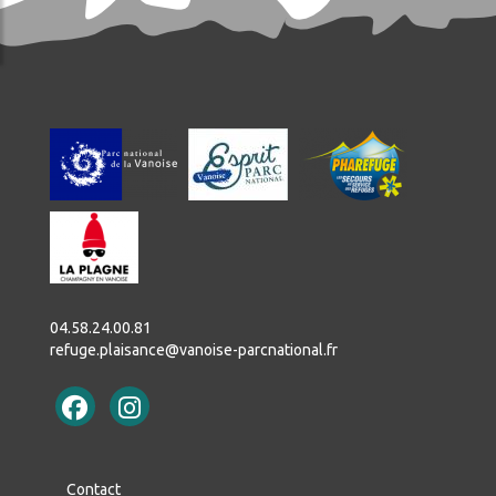
REFUGE
ENNAGE
!
LITÉS
LES
GARDIENS
DA
L'ENVIRONNEMENT
04.58.24.00.81
refuge.plaisance@vanoise-parcnational.fr
ercher
Contact