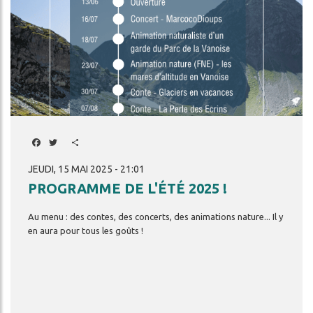
Facebook
Twitter
Share
JEUDI, 15 MAI 2025 - 21:01
PROGRAMME DE L'ÉTÉ 2025 !
Au
menu
:
des
contes,
des
concerts,
des
animations
nature...
Il
y
en
aura
pour
tous
les
goûts
!