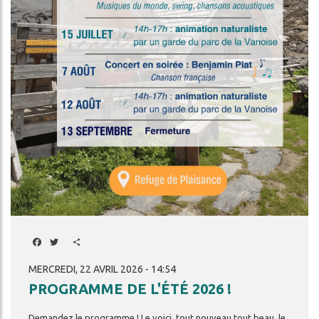
REFUGE
ENNAGE
!
LITÉS
LES
GARDIENS
DA
L'ENVIRONNEMENT
Facebook
Twitter
Share
MERCREDI, 22 AVRIL 2026 - 14:54
PROGRAMME DE L'ÉTÉ 2026 !
ercher
Demandez le programme ! Le voici, tout nouveau tout beau, le