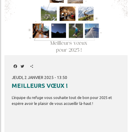
Facebook
Twitter
Share
JEUDI, 2 JANVIER 2025 - 13:50
MEILLEURS VŒUX !
L'équipe
du
refuge
vous
souhaite
tout
de
bon
pour
2025
et
espère
avoir
le
plaisir
de
vous
accueillir
là-haut
!